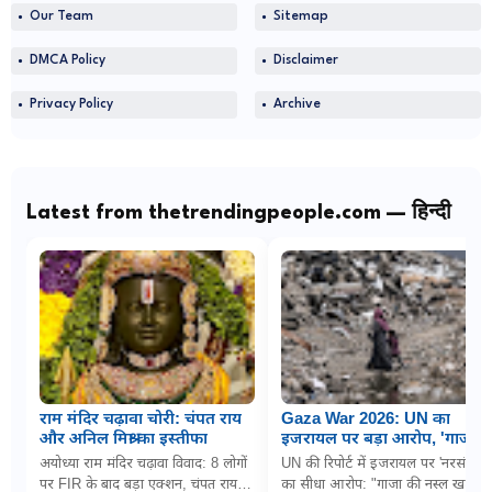
Our Team
Sitemap
DMCA Policy
Disclaimer
Privacy Policy
Archive
Latest from thetrendingpeople.com — हिन्दी
राम मंदिर चढ़ावा चोरी: चंपत राय
Gaza War 2026: UN का
और अनिल मिश्रा का इस्तीफा
इजरायल पर बड़ा आरोप, 'गाजा में
नरसंहार के लिए बच्चों को
अयोध्या राम मंदिर चढ़ावा विवाद: 8 लोगों
UN की रिपोर्ट में इजरायल पर 'नरसंहार'
जानबूझकर बना रहे निशाना'
पर FIR के बाद बड़ा एक्शन, चंपत राय
का सीधा आरोप: "गाजा की नस्ल खत्म