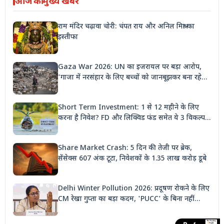
आज की मुख्य खबरें
राम मंदिर चढ़ावा चोरी: चंपत राय और अनिल मिश्रा का
इस्तीफा
Gaza War 2026: UN का इजरायल पर बड़ा आरोप,
'गाजा में नरसंहार के लिए बच्चों को जानबूझकर बना रहे
निशाना'
Short Term Investment: 1 से 12 महीने के लिए
करना है निवेश? FD और लिक्विड फंड समेत ये 3 विकल्प
देंगे बंपर रिटर्न
Share Market Crash: 5 दिन की तेजी पर ब्रेक,
सेंसेक्स 607 अंक टूटा, निवेशकों के 1.35 लाख करोड़ डूबे
Delhi Winter Pollution 2026: प्रदूषण रोकने के लिए
CM रेखा गुप्ता का बड़ा कदम, 'PUCC' के बिना नहीं
मिलेगा पेट्रोल, पार्किंग भी होगी दोगुनी