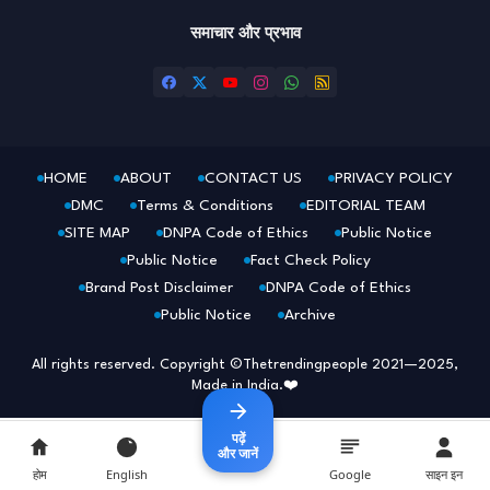
समाचार और प्रभाव
HOME
ABOUT
CONTACT US
PRIVACY POLICY
DMC
Terms & Conditions
EDITORIAL TEAM
SITE MAP
DNPA Code of Ethics
Public Notice
Public Notice
Fact Check Policy
Brand Post Disclaimer
DNPA Code of Ethics
Public Notice
Archive
All rights reserved. Copyright ©Thetrendingpeople 2021—2025,
Made in India.❤️
पढ़ें
और जानें
होम
English
Google
साइन इन