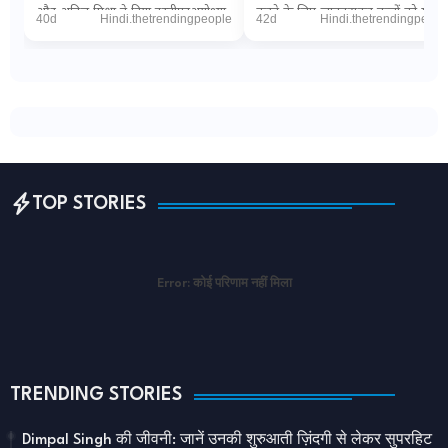
और अनिल मिश्रा ने दिया इस्तीफाअयोध्या
करने के लिए जानबूझकर बच्चों को मार
40d
Hindi.thetrendingpeople
42d
Hindi.thetrendingpeopl
(डिजिटल डेस्क): धर्मनगरी अयोध्या म...
रही इजरायली सेना"PTI via The
Wireनई दिल्ल...
TOP STORIES
Error:
कोई परिणाम नहीं मिला
TRENDING STORIES
Dimpal Singh की जीवनी: जानें उनकी शुरुआती ज़िंदगी से लेकर सुपरहिट