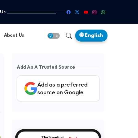
 Us
🌐 English
About Us
Add As A Trusted Source
Add as a preferred
source on Google