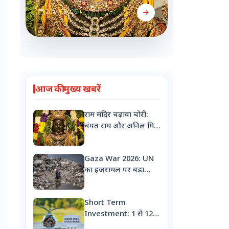
26 जून 2026
आज की मुख्य खबरें
राम मंदिर चढ़ावा चोरी:
चंपत राय और अनिल मिश्रा
का इस्तीफा
Gaza War 2026: UN
का इजरायल पर बड़ा
आरोप, 'गाजा में नरसंहार
के लिए बच्चों को
Short Term
जानबूझकर बना रहे
Investment: 1 से 12
निशाना'
महीने के लिए करना है