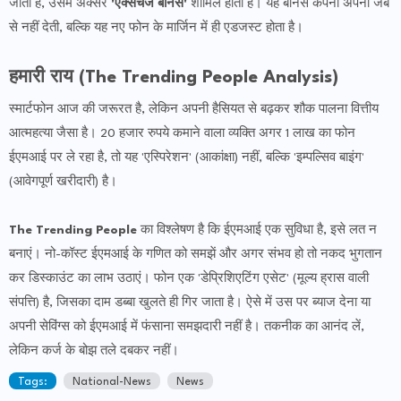
जाती है, उसमें अक्सर
'एक्सचेंज बोनस'
शामिल होता है। यह बोनस कंपनी अपनी जेब
से नहीं देती, बल्कि यह नए फोन के मार्जिन में ही एडजस्ट होता है।
हमारी राय (The Trending People Analysis)
स्मार्टफोन आज की जरूरत है, लेकिन अपनी हैसियत से बढ़कर शौक पालना वित्तीय
आत्महत्या जैसा है। 20 हजार रुपये कमाने वाला व्यक्ति अगर 1 लाख का फोन
ईएमआई पर ले रहा है, तो यह 'एस्पिरेशन' (आकांक्षा) नहीं, बल्कि 'इम्पल्सिव बाइंग'
(आवेगपूर्ण खरीदारी) है।
The Trending People
का विश्लेषण है कि ईएमआई एक सुविधा है, इसे लत न
बनाएं। नो-कॉस्ट ईएमआई के गणित को समझें और अगर संभव हो तो नकद भुगतान
कर डिस्काउंट का लाभ उठाएं। फोन एक 'डेप्रिशिएटिंग एसेट' (मूल्य ह्रास वाली
संपत्ति) है, जिसका दाम डब्बा खुलते ही गिर जाता है। ऐसे में उस पर ब्याज देना या
अपनी सेविंग्स को ईएमआई में फंसाना समझदारी नहीं है। तकनीक का आनंद लें,
लेकिन कर्ज के बोझ तले दबकर नहीं।
Tags:
National-News
News