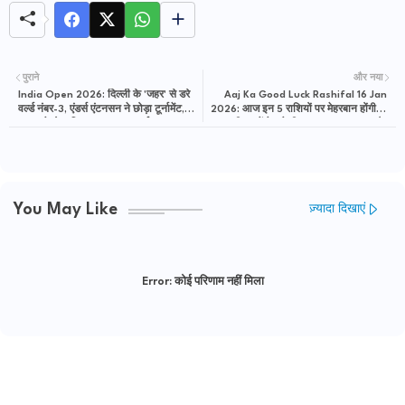
पुराने
और नया
India Open 2026: दिल्ली के 'जहर' से डरे
Aaj Ka Good Luck Rashifal 16 Jan
वर्ल्ड नंबर-3, एंडर्स एंटनसन ने छोड़ा टूर्नामेंट,
2026: आज इन 5 राशियों पर मेहरबान होंगी मां
BWF ने ठोक दिया 4 लाख का जुर्माना
लक्ष्मी, जानें मेष से मीन तक का 'गुडलक' और
अचूक उपाय
You May Like
ज़्यादा दिखाएं
Error:
कोई परिणाम नहीं मिला