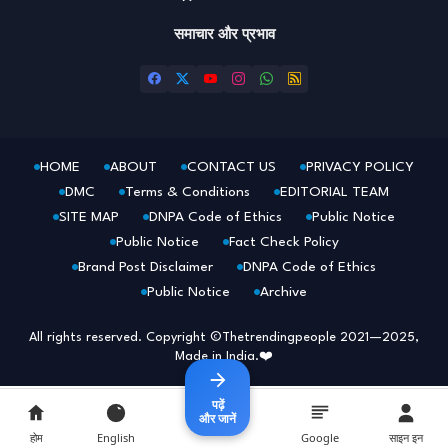
समाचार और प्रभाव
HOME
ABOUT
CONTACT US
PRIVACY POLICY
DMC
Terms & Conditions
EDITORIAL TEAM
SITE MAP
DNPA Code of Ethics
Public Notice
Public Notice
Fact Check Policy
Brand Post Disclaimer
DNPA Code of Ethics
Public Notice
Archive
All rights reserved. Copyright ©Thetrendingpeople 2021—2025,
Made in India.❤️
पढ़ें
और जानें
होम
English
Google
साइन इन