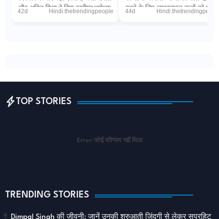
और अनिल मिश्रा ने दिया इस्तीफाअयोध्या
करने के लिए जानबूझकर बच्चों को मार
42d
Hindi.thetrendingpeople
44d
Hindi.thetrendingpeopl
(डिजिटल डेस्क): धर्मनगरी अयोध्या म...
रही इजरायली सेना"PTI via The
Wireनई दिल्ल...
TOP STORIES
Error:
कोई परिणाम नहीं मिला
TRENDING STORIES
Dimpal Singh की जीवनी: जानें उनकी शुरुआती ज़िंदगी से लेकर सुपरहिट