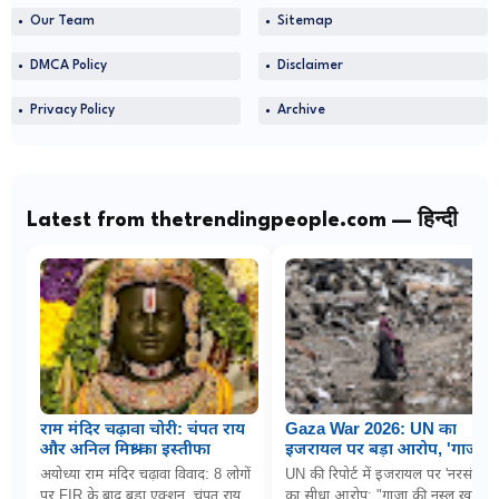
Our Team
Sitemap
DMCA Policy
Disclaimer
Privacy Policy
Archive
Latest from thetrendingpeople.com — हिन्दी
राम मंदिर चढ़ावा चोरी: चंपत राय
Gaza War 2026: UN का
और अनिल मिश्रा का इस्तीफा
इजरायल पर बड़ा आरोप, 'गाजा में
नरसंहार के लिए बच्चों को
अयोध्या राम मंदिर चढ़ावा विवाद: 8 लोगों
UN की रिपोर्ट में इजरायल पर 'नरसंहार'
जानबूझकर बना रहे निशाना'
पर FIR के बाद बड़ा एक्शन, चंपत राय
का सीधा आरोप: "गाजा की नस्ल खत्म