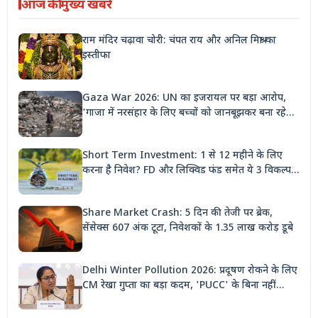
आज की मुख्य खबरें
राम मंदिर चढ़ावा चोरी: चंपत राय और अनिल मिश्रा का
इस्तीफा
Gaza War 2026: UN का इजरायल पर बड़ा आरोप,
'गाजा में नरसंहार के लिए बच्चों को जानबूझकर बना रहे
निशाना'
Short Term Investment: 1 से 12 महीने के लिए
करना है निवेश? FD और लिक्विड फंड समेत ये 3 विकल्प
देंगे बंपर रिटर्न
Share Market Crash: 5 दिन की तेजी पर ब्रेक,
सेंसेक्स 607 अंक टूटा, निवेशकों के 1.35 लाख करोड़ डूबे
Delhi Winter Pollution 2026: प्रदूषण रोकने के लिए
CM रेखा गुप्ता का बड़ा कदम, 'PUCC' के बिना नहीं
मिलेगा पेट्रोल, पार्किंग भी होगी दोगुनी