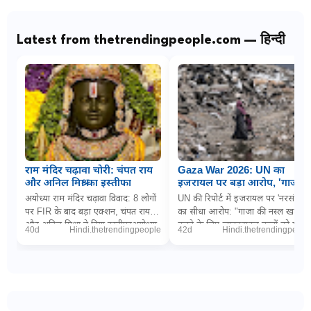
Latest from thetrendingpeople.com — हिन्दी
राम मंदिर चढ़ावा चोरी: चंपत राय
Gaza War 2026: UN का
और अनिल मिश्रा का इस्तीफा
इजरायल पर बड़ा आरोप, 'गाजा में
नरसंहार के लिए बच्चों को
अयोध्या राम मंदिर चढ़ावा विवाद: 8 लोगों
UN की रिपोर्ट में इजरायल पर 'नरसंहार'
जानबूझकर बना रहे निशाना'
पर FIR के बाद बड़ा एक्शन, चंपत राय
का सीधा आरोप: "गाजा की नस्ल खत्म
और अनिल मिश्रा ने दिया इस्तीफाअयोध्या
करने के लिए जानबूझकर बच्चों को मार
40d
Hindi.thetrendingpeople
42d
Hindi.thetrendingpeopl
(डिजिटल डेस्क): धर्मनगरी अयोध्या म...
रही इजरायली सेना"PTI via The
Wireनई दिल्ल...