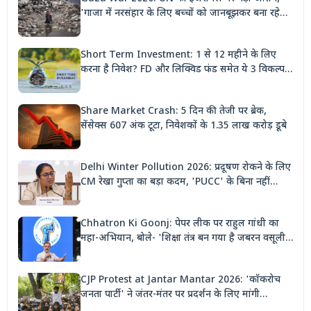
'गाजा में नरसंहार के लिए बच्चों को जानबूझकर बना रहे
निशाना'
Short Term Investment: 1 से 12 महीने के लिए
करना है निवेश? FD और लिक्विड फंड समेत ये 3 विकल्प
देंगे बंपर रिटर्न
Share Market Crash: 5 दिन की तेजी पर ब्रेक,
सेंसेक्स 607 अंक टूटा, निवेशकों के 1.35 लाख करोड़ डूबे
Delhi Winter Pollution 2026: प्रदूषण रोकने के लिए
CM रेखा गुप्ता का बड़ा कदम, 'PUCC' के बिना नहीं
मिलेगा पेट्रोल, पार्किंग भी होगी दोगुनी
Chhatron Ki Goonj: पेपर लीक पर राहुल गांधी का
महा-अभियान, बोले- 'शिक्षा तंत्र बन गया है जबरन वसूली
मशीन'
CJP Protest at Jantar Mantar 2026: 'कॉकरोच
जनता पार्टी' ने जंतर-मंतर पर प्रदर्शन के लिए मांगी
अनुमति, देशभर से जुटेंगे कार्यकर्ता