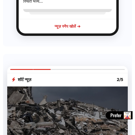
स्थित भव्य...
न्यूज़ स्नैप खोलें ➔
शॉर्ट न्यूज़
3/5