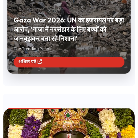
Short Term Investment: 1 से 12 महीने
के लिए करना है निवेश? FD और लिक्विड फंड
समेत ये 3 विकल्प देंगे बंपर रिटर्न
The Trending People
अधिक पढ़ें