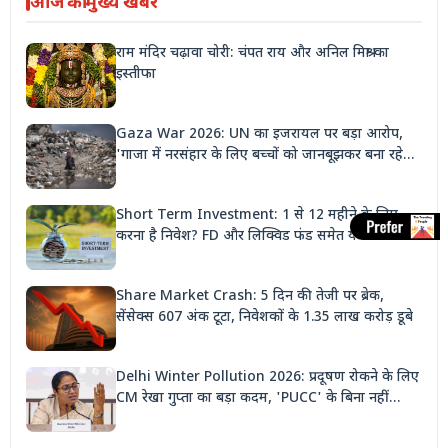
आज की मुख्य खबरें
राम मंदिर चढ़ावा चोरी: चंपत राय और अनिल मिश्रा का
इस्तीफा
Gaza War 2026: UN का इजरायल पर बड़ा आरोप,
'गाजा में नरसंहार के लिए बच्चों को जानबूझकर बना रहे
निशाना'
Short Term Investment: 1 से 12 महीने के लिए
करना है निवेश? FD और लिक्विड फंड समेत ये 3 विकल्प
देंगे बंपर रिटर्न
Share Market Crash: 5 दिन की तेजी पर ब्रेक,
सेंसेक्स 607 अंक टूटा, निवेशकों के 1.35 लाख करोड़ डूबे
Delhi Winter Pollution 2026: प्रदूषण रोकने के लिए
CM रेखा गुप्ता का बड़ा कदम, 'PUCC' के बिना नहीं
मिलेगा पेट्रोल, पार्किंग भी होगी दोगुनी