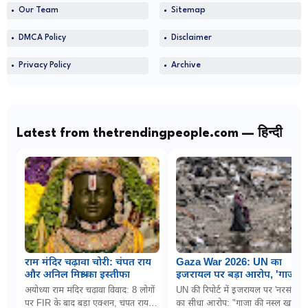
Our Team
Sitemap
DMCA Policy
Disclaimer
Privacy Policy
Archive
Latest from thetrendingpeople.com — हिन्दी
राम मंदिर चढ़ावा चोरी: चंपत राय
Gaza War 2026: UN का
और अनिल मिश्रा का इस्तीफा
इजरायल पर बड़ा आरोप, 'गाजा में
नरसंहार के लिए बच्चों को
अयोध्या राम मंदिर चढ़ावा विवाद: 8 लोगों
UN की रिपोर्ट में इजरायल पर 'नरसंहार'
जानबूझकर बना रहे निशाना'
पर FIR के बाद बड़ा एक्शन, चंपत राय
का सीधा आरोप: "गाजा की नस्ल खत्म