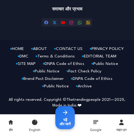
समाचार और प्रभाव
HOME
ABOUT
CONTACT US
PRIVACY POLICY
DMC
Terms & Conditions
EDITORIAL TEAM
SITE MAP
DNPA Code of Ethics
Public Notice
Public Notice
Fact Check Policy
Brand Post Disclaimer
DNPA Code of Ethics
Public Notice
Archive
All rights reserved. Copyright ©Thetrendingpeople 2021—2025,
Made in India.❤️
पढ़ें
और जानें
होम
English
Google
साइन इन