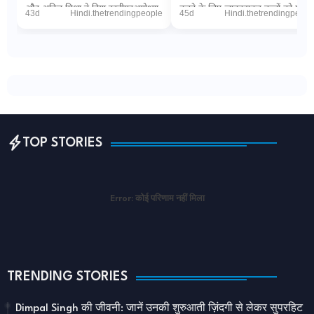
और अनिल मिश्रा ने दिया इस्तीफाअयोध्या
करने के लिए जानबूझकर बच्चों को मार
43d
Hindi.thetrendingpeople
45d
Hindi.thetrendingpeopl
(डिजिटल डेस्क): धर्मनगरी अयोध्या म...
रही इजरायली सेना"PTI via The
Wireनई दिल्ल...
TOP STORIES
Error:
कोई परिणाम नहीं मिला
TRENDING STORIES
Dimpal Singh की जीवनी: जानें उनकी शुरुआती ज़िंदगी से लेकर सुपरहिट