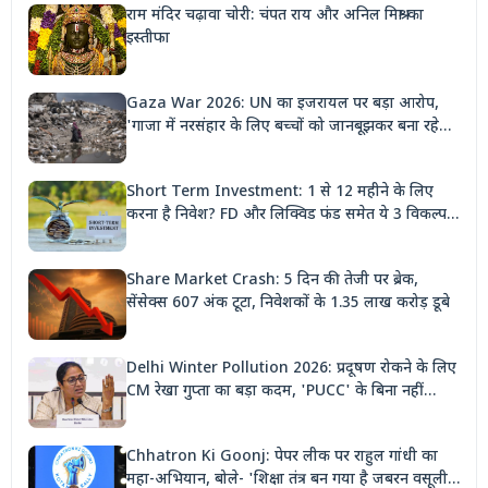
राम मंदिर चढ़ावा चोरी: चंपत राय और अनिल मिश्रा का
इस्तीफा
Gaza War 2026: UN का इजरायल पर बड़ा आरोप,
'गाजा में नरसंहार के लिए बच्चों को जानबूझकर बना रहे
निशाना'
Short Term Investment: 1 से 12 महीने के लिए
करना है निवेश? FD और लिक्विड फंड समेत ये 3 विकल्प
देंगे बंपर रिटर्न
Share Market Crash: 5 दिन की तेजी पर ब्रेक,
सेंसेक्स 607 अंक टूटा, निवेशकों के 1.35 लाख करोड़ डूबे
Delhi Winter Pollution 2026: प्रदूषण रोकने के लिए
CM रेखा गुप्ता का बड़ा कदम, 'PUCC' के बिना नहीं
मिलेगा पेट्रोल, पार्किंग भी होगी दोगुनी
Chhatron Ki Goonj: पेपर लीक पर राहुल गांधी का
महा-अभियान, बोले- 'शिक्षा तंत्र बन गया है जबरन वसूली