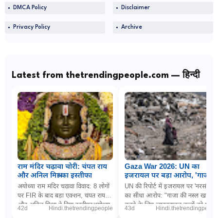
DMCA Policy
Disclaimer
Privacy Policy
Archive
Latest from thetrendingpeople.com — हिन्दी
राम मंदिर चढ़ावा चोरी: चंपत राय
Gaza War 2026: UN का
और अनिल मिश्रा का इस्तीफा
इजरायल पर बड़ा आरोप, 'गाजा में
नरसंहार के लिए बच्चों को
अयोध्या राम मंदिर चढ़ावा विवाद: 8 लोगों
UN की रिपोर्ट में इजरायल पर 'नरसंहार'
जानबूझकर बना रहे निशाना'
पर FIR के बाद बड़ा एक्शन, चंपत राय
का सीधा आरोप: "गाजा की नस्ल खत्म
और अनिल मिश्रा ने दिया इस्तीफाअयोध्या
करने के लिए जानबूझकर बच्चों को मार
42d
Hindi.thetrendingpeople
43d
Hindi.thetrendingpeopl
(डिजिटल डेस्क): धर्मनगरी अयोध्या म...
रही इजरायली सेना"PTI via The