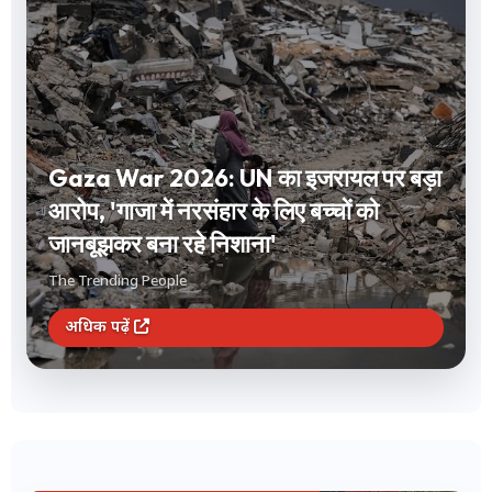
Short Term Investment: 1 से 12 महीने
के लिए करना है निवेश? FD और लिक्विड फंड
समेत ये 3 विकल्प देंगे बंपर रिटर्न
The Trending People
अधिक पढ़ें