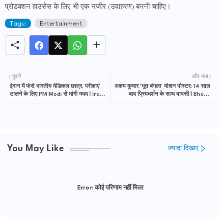
प्रोडक्शन हाउसेस के लिए भी एक नजीर (उदाहरण) बननी चाहिए।
Tags:
Entertainment
पुराने
और नया
ईरान में फंसे भारतीय मेडिकल छात्र, परीक्षाएं
अक्षय कुमार 'भूत बंगला' मोशन पोस्टर: 14 साल
टालने के लिए PM Modi से मांगी मदद | Iran
बाद प्रियदर्शन के साथ वापसी | Bhoot
Crisis
Bangla Movie
You May Like
ज़्यादा दिखाएं
Error:
कोई परिणाम नहीं मिला