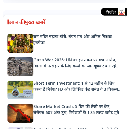
आज की मुख्य खबरें
राम मंदिर चढ़ावा चोरी: चंपत राय और अनिल मिश्रा का
इस्तीफा
Gaza War 2026: UN का इजरायल पर बड़ा आरोप,
'गाजा में नरसंहार के लिए बच्चों को जानबूझकर बना रहे
निशाना'
Short Term Investment: 1 से 12 महीने के लिए
करना है निवेश? FD और लिक्विड फंड समेत ये 3 विकल्प
देंगे बंपर रिटर्न
Share Market Crash: 5 दिन की तेजी पर ब्रेक,
सेंसेक्स 607 अंक टूटा, निवेशकों के 1.35 लाख करोड़ डूबे