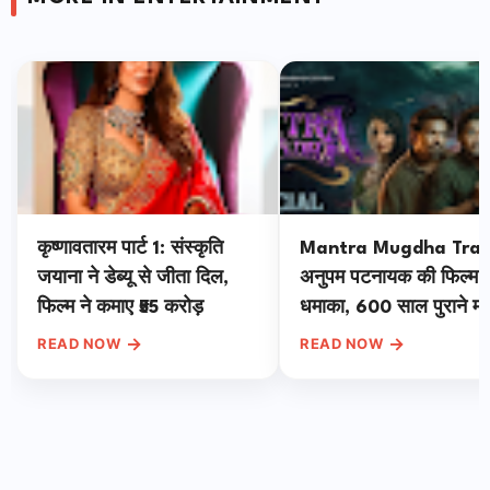
कृष्णावतारम पार्ट 1: संस्कृति
Mantra Mugdha Trail
जयाना ने डेब्यू से जीता दिल,
अनुपम पटनायक की फिल्म 
फिल्म ने कमाए ₹55 करोड़
धमाका, 600 साल पुराने मह
शूट; 1 मई को रिलीज
→
→
READ NOW
READ NOW