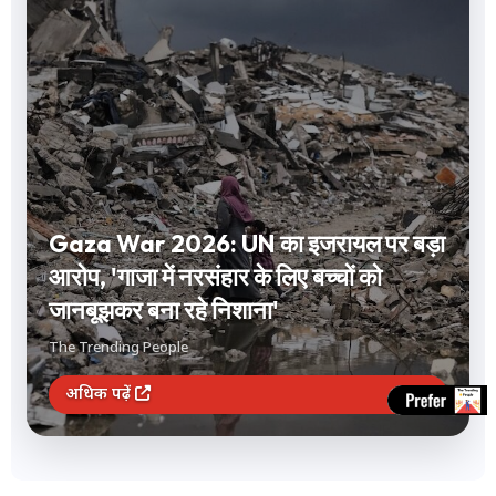
Short Term Investment: 1 से 12 महीने
के लिए करना है निवेश? FD और लिक्विड फंड
समेत ये 3 विकल्प देंगे बंपर रिटर्न
The Trending People
अधिक पढ़ें