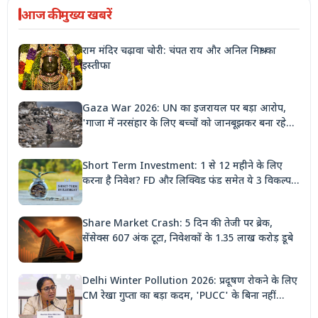
आज की मुख्य खबरें
राम मंदिर चढ़ावा चोरी: चंपत राय और अनिल मिश्रा का
इस्तीफा
Gaza War 2026: UN का इजरायल पर बड़ा आरोप,
'गाजा में नरसंहार के लिए बच्चों को जानबूझकर बना रहे
निशाना'
Short Term Investment: 1 से 12 महीने के लिए
करना है निवेश? FD और लिक्विड फंड समेत ये 3 विकल्प
देंगे बंपर रिटर्न
Share Market Crash: 5 दिन की तेजी पर ब्रेक,
सेंसेक्स 607 अंक टूटा, निवेशकों के 1.35 लाख करोड़ डूबे
Delhi Winter Pollution 2026: प्रदूषण रोकने के लिए
CM रेखा गुप्ता का बड़ा कदम, 'PUCC' के बिना नहीं
मिलेगा पेट्रोल, पार्किंग भी होगी दोगुनी