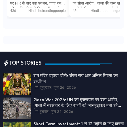
जानबूझकर बना रहे निशाना'
पर FIR के बाद बड़ा एक्शन, चंपत राय
का सीधा आरोप: "गाजा की नस्ल खत्म
और अनिल मिश्रा ने दिया इस्तीफाअयोध्या
करने के लिए जानबूझकर बच्चों को मार
43d
Hindi.thetrendingpeople
45d
Hindi.thetrendingpeopl
(डिजिटल डेस्क): धर्मनगरी अयोध्या म...
रही इजरायली सेना"PTI via The
Wireनई दिल्ल...
TOP STORIES
राम मंदिर चढ़ावा चोरी: चंपत राय और अनिल मिश्रा का
इस्तीफा
शुक्रवार, जून 26, 2026
Gaza War 2026: UN का इजरायल पर बड़ा आरोप,
'गाजा में नरसंहार के लिए बच्चों को जानबूझकर बना रहे
निशाना'
बुधवार, जून 24, 2026
Short Term Investment: 1 से 12 महीने के लिए करना