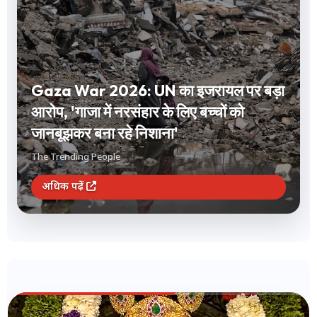
Short Term Investment: 1 से 12 महीने
के लिए करना है निवेश? FD और लिक्विड फंड
समेत ये 3 विकल्प देंगे बंपर रिटर्न
The Trending People
अधिक पढ़ें