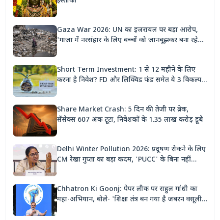
इस्तीफा
Gaza War 2026: UN का इजरायल पर बड़ा आरोप,
'गाजा में नरसंहार के लिए बच्चों को जानबूझकर बना रहे
निशाना'
Short Term Investment: 1 से 12 महीने के लिए
करना है निवेश? FD और लिक्विड फंड समेत ये 3 विकल्प
देंगे बंपर रिटर्न
Share Market Crash: 5 दिन की तेजी पर ब्रेक,
सेंसेक्स 607 अंक टूटा, निवेशकों के 1.35 लाख करोड़ डूबे
Delhi Winter Pollution 2026: प्रदूषण रोकने के लिए
CM रेखा गुप्ता का बड़ा कदम, 'PUCC' के बिना नहीं
मिलेगा पेट्रोल, पार्किंग भी होगी दोगुनी
Chhatron Ki Goonj: पेपर लीक पर राहुल गांधी का
महा-अभियान, बोले- 'शिक्षा तंत्र बन गया है जबरन वसूली
मशीन'