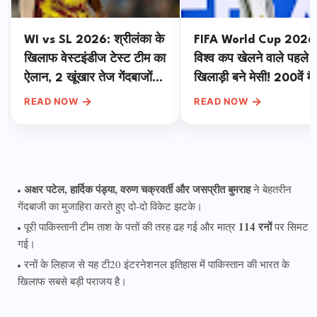
WI vs SL 2026: श्रीलंका के
FIFA World Cup 2026
खिलाफ वेस्टइंडीज टेस्ट टीम का
विश्व कप खेलने वाले पहले
ऐलान, 2 खूंखार तेज गेंदबाजों
खिलाड़ी बने मेसी! 200वें मैच
की हुई वापसी
ऐतिहासिक हैट्रिक से रचा
→
→
READ NOW
READ NOW
इतिहास
अक्षर पटेल, हार्दिक पंड्या, वरुण चक्रवर्ती और जसप्रीत बुमराह
ने बेहतरीन
गेंदबाजी का मुजाहिरा करते हुए दो-दो विकेट झटके।
114 रनों
पूरी पाकिस्तानी टीम ताश के पत्तों की तरह ढह गई और मात्र
पर सिमट
गई।
रनों के लिहाज से यह टी20 इंटरनेशनल इतिहास में पाकिस्तान की भारत के
खिलाफ सबसे बड़ी पराजय है।