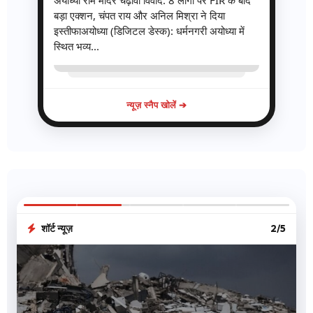
अयोध्या राम मंदिर चढ़ावा विवाद: 8 लोगों पर FIR के बाद
बड़ा एक्शन, चंपत राय और अनिल मिश्रा ने दिया
इस्तीफाअयोध्या (डिजिटल डेस्क): धर्मनगरी अयोध्या में
स्थित भव्य...
न्यूज़ स्नैप खोलें ➔
शॉर्ट न्यूज़
3/5