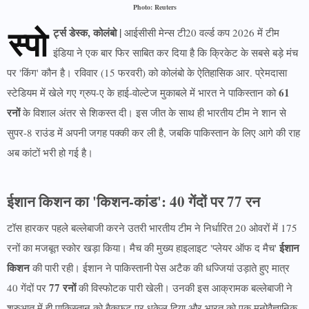
Photo: Reuters
स्पो
र्ट्स डेस्क, कोलंबो |
आईसीसी मेन्स टी20 वर्ल्ड कप 2026 में टीम
इंडिया ने एक बार फिर साबित कर दिया है कि क्रिकेट के सबसे बड़े मंच
पर 'किंग' कौन है। रविवार (15 फरवरी) को कोलंबो के ऐतिहासिक आर. प्रेमदासा
61
स्टेडियम में खेले गए ग्रुप-ए के हाई-वोल्टेज मुकाबले में भारत ने पाकिस्तान को
रनों
के विशाल अंतर से शिकस्त दी। इस जीत के साथ ही भारतीय टीम ने शान से
सुपर-8 राउंड में अपनी जगह पक्की कर ली है, जबकि पाकिस्तान के लिए आगे की राह
अब कांटों भरी हो गई है।
ईशान किशन का 'किशन-कांड': 40 गेंदों पर 77 रन
टॉस हारकर पहले बल्लेबाजी करने उतरी भारतीय टीम ने निर्धारित 20 ओवरों में 175
ईशान
रनों का मजबूत स्कोर खड़ा किया। मैच की मुख्य हाइलाइट 'प्लेयर ऑफ द मैच'
किशन
की पारी रही। ईशान ने पाकिस्तानी पेस अटैक की धज्जियां उड़ाते हुए मात्र
77 रनों
40 गेंदों पर
की विस्फोटक पारी खेली। उनकी इस आक्रामक बल्लेबाजी ने
शुरुआत में ही पाकिस्तान को बैकफुट पर धकेल दिया और भारत को एक मनोवैज्ञानिक