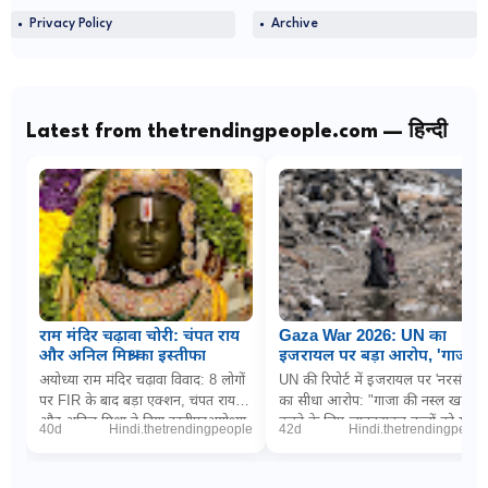
Privacy Policy
Archive
Latest from thetrendingpeople.com — हिन्दी
राम मंदिर चढ़ावा चोरी: चंपत राय
Gaza War 2026: UN का
और अनिल मिश्रा का इस्तीफा
इजरायल पर बड़ा आरोप, 'गाजा में
नरसंहार के लिए बच्चों को
अयोध्या राम मंदिर चढ़ावा विवाद: 8 लोगों
UN की रिपोर्ट में इजरायल पर 'नरसंहार'
जानबूझकर बना रहे निशाना'
पर FIR के बाद बड़ा एक्शन, चंपत राय
का सीधा आरोप: "गाजा की नस्ल खत्म
और अनिल मिश्रा ने दिया इस्तीफाअयोध्या
करने के लिए जानबूझकर बच्चों को मार
40d
Hindi.thetrendingpeople
42d
Hindi.thetrendingpeopl
(डिजिटल डेस्क): धर्मनगरी अयोध्या म...
रही इजरायली सेना"PTI via The
Wireनई दिल्ल...