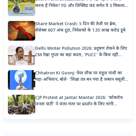
करना है निवेश? FD और लिक्विड फंड समेत ये 3 विकल्प
देंगे बंपर रिटर्न
Share Market Crash: 5 दिन की तेजी पर ब्रेक,
सेंसेक्स 607 अंक टूटा, निवेशकों के 1.35 लाख करोड़ डूबे
Delhi Winter Pollution 2026: प्रदूषण रोकने के लिए
CM रेखा गुप्ता का बड़ा कदम, 'PUCC' के बिना नहीं
मिलेगा पेट्रोल, पार्किंग भी होगी दोगुनी
Chhatron Ki Goonj: पेपर लीक पर राहुल गांधी का
महा-अभियान, बोले- 'शिक्षा तंत्र बन गया है जबरन वसूली
मशीन'
CJP Protest at Jantar Mantar 2026: 'कॉकरोच
जनता पार्टी' ने जंतर-मंतर पर प्रदर्शन के लिए मांगी
अनुमति, देशभर से जुटेंगे कार्यकर्ता