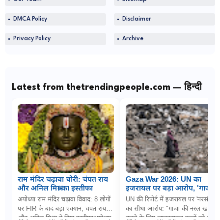
DMCA Policy
Disclaimer
Privacy Policy
Archive
Latest from thetrendingpeople.com — हिन्दी
राम मंदिर चढ़ावा चोरी: चंपत राय
Gaza War 2026: UN का
और अनिल मिश्रा का इस्तीफा
इजरायल पर बड़ा आरोप, 'गाजा में
नरसंहार के लिए बच्चों को
अयोध्या राम मंदिर चढ़ावा विवाद: 8 लोगों
UN की रिपोर्ट में इजरायल पर 'नरसंहार'
जानबूझकर बना रहे निशाना'
पर FIR के बाद बड़ा एक्शन, चंपत राय
का सीधा आरोप: "गाजा की नस्ल खत्म
और अनिल मिश्रा ने दिया इस्तीफाअयोध्या
करने के लिए जानबूझकर बच्चों को मार