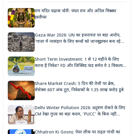
राम मंदिर चढ़ावा चोरी: चंपत राय और अनिल मिश्रा का
इस्तीफा
Gaza War 2026: UN का इजरायल पर बड़ा आरोप,
'गाजा में नरसंहार के लिए बच्चों को जानबूझकर बना रहे
निशाना'
Short Term Investment: 1 से 12 महीने के लिए
करना है निवेश? FD और लिक्विड फंड समेत ये 3 विकल्प
देंगे बंपर रिटर्न
Share Market Crash: 5 दिन की तेजी पर ब्रेक,
सेंसेक्स 607 अंक टूटा, निवेशकों के 1.35 लाख करोड़ डूबे
Delhi Winter Pollution 2026: प्रदूषण रोकने के लिए
CM रेखा गुप्ता का बड़ा कदम, 'PUCC' के बिना नहीं
मिलेगा पेट्रोल, पार्किंग भी होगी दोगुनी
Chhatron Ki Goonj: पेपर लीक पर राहुल गांधी का