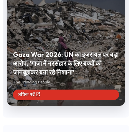
Short Term Investment: 1 से 12 महीने
के लिए करना है निवेश? FD और लिक्विड फंड
समेत ये 3 विकल्प देंगे बंपर रिटर्न
The Trending People
अधिक पढ़ें