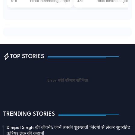
41d
Hindi.thetrendingpeople
43d
Hindi.thetrendingpeopl
(डिजिटल डेस्क): धर्मनगरी अयोध्या म...
रही इजरायली सेना"PTI via The
Wireनई दिल्ल...
TOP STORIES
Error:
कोई परिणाम नहीं मिला
TRENDING STORIES
Dimpal Singh की जीवनी: जानें उनकी शुरुआती ज़िंदगी से लेकर सुपरहिट
करियर तक की कहानी