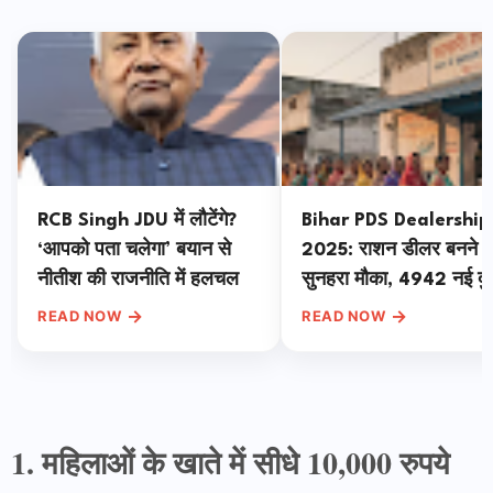
RCB Singh JDU में लौटेंगे?
Bihar PDS Dealership
‘आपको पता चलेगा’ बयान से
2025: राशन डीलर बनने 
नीतीश की राजनीति में हलचल
सुनहरा मौका, 4942 नई दुक
खुलेंगी, पटना टॉप पर
→
→
READ NOW
READ NOW
1. महिलाओं के खाते में सीधे 10,000 रुपये