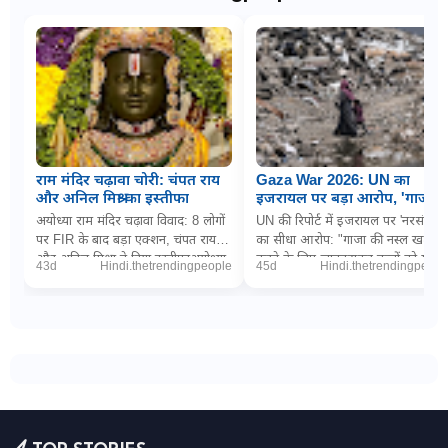
राम मंदिर चढ़ावा चोरी: चंपत राय
Gaza War 2026: UN का
और अनिल मिश्रा का इस्तीफा
इजरायल पर बड़ा आरोप, 'गाजा में
नरसंहार के लिए बच्चों को
अयोध्या राम मंदिर चढ़ावा विवाद: 8 लोगों
UN की रिपोर्ट में इजरायल पर 'नरसंहार'
जानबूझकर बना रहे निशाना'
पर FIR के बाद बड़ा एक्शन, चंपत राय
का सीधा आरोप: "गाजा की नस्ल खत्म
और अनिल मिश्रा ने दिया इस्तीफाअयोध्या
करने के लिए जानबूझकर बच्चों को मार
43d
Hindi.thetrendingpeople
45d
Hindi.thetrendingpeopl
(डिजिटल डेस्क): धर्मनगरी अयोध्या म...
रही इजरायली सेना"PTI via The
Wireनई दिल्ल...