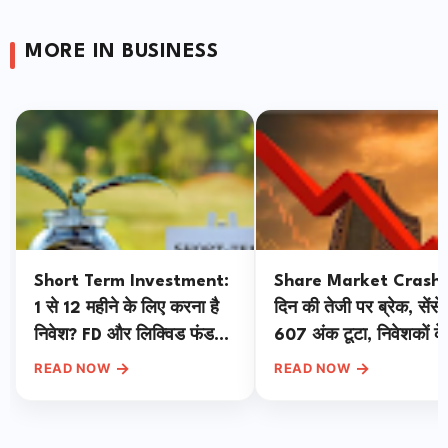
MORE IN BUSINESS
Short Term Investment:
Share Market Crash:
1 से 12 महीने के लिए करना है
दिन की तेजी पर ब्रेक, सेंसे
निवेश? FD और लिक्विड फंड
607 अंक टूटा, निवेशकों के
समेत ये 3 विकल्प देंगे बंपर रिटर्न
1.35 लाख करोड़ डूबे
→
→
READ NOW
READ NOW