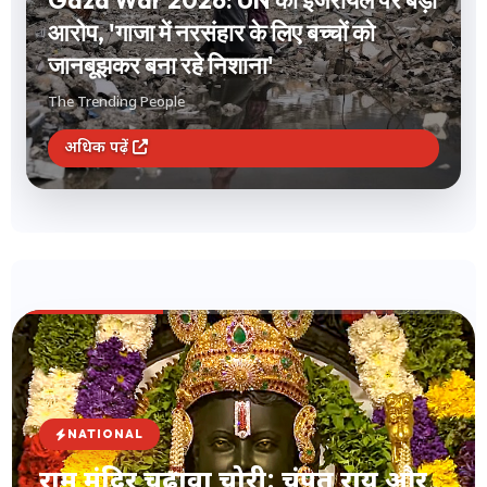
Short Term Investment: 1 से 12 महीने
के लिए करना है निवेश? FD और लिक्विड फंड
समेत ये 3 विकल्प देंगे बंपर रिटर्न
The Trending People
अधिक पढ़ें
NATIONAL
राम मंदिर चढ़ावा चोरी: चंपत राय और