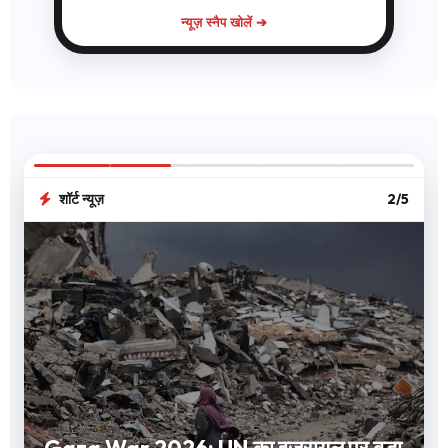
न्यूज़ स्नैप खोलें ➔
शॉर्ट न्यूज़
3/5