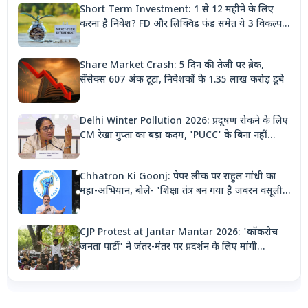
Short Term Investment: 1 से 12 महीने के लिए
करना है निवेश? FD और लिक्विड फंड समेत ये 3 विकल्प
देंगे बंपर रिटर्न
Share Market Crash: 5 दिन की तेजी पर ब्रेक,
सेंसेक्स 607 अंक टूटा, निवेशकों के 1.35 लाख करोड़ डूबे
Delhi Winter Pollution 2026: प्रदूषण रोकने के लिए
CM रेखा गुप्ता का बड़ा कदम, 'PUCC' के बिना नहीं
मिलेगा पेट्रोल, पार्किंग भी होगी दोगुनी
Chhatron Ki Goonj: पेपर लीक पर राहुल गांधी का
महा-अभियान, बोले- 'शिक्षा तंत्र बन गया है जबरन वसूली
मशीन'
CJP Protest at Jantar Mantar 2026: 'कॉकरोच
जनता पार्टी' ने जंतर-मंतर पर प्रदर्शन के लिए मांगी
अनुमति, देशभर से जुटेंगे कार्यकर्ता