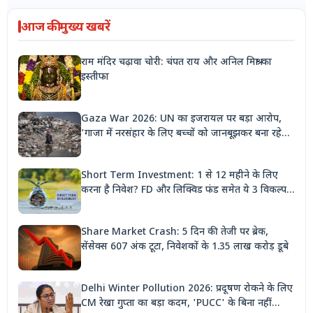
आज की मुख्य खबरें
राम मंदिर चढ़ावा चोरी: चंपत राय और अनिल मिश्रा का
इस्तीफा
Gaza War 2026: UN का इजरायल पर बड़ा आरोप,
'गाजा में नरसंहार के लिए बच्चों को जानबूझकर बना रहे
निशाना'
Short Term Investment: 1 से 12 महीने के लिए
करना है निवेश? FD और लिक्विड फंड समेत ये 3 विकल्प
देंगे बंपर रिटर्न
Share Market Crash: 5 दिन की तेजी पर ब्रेक,
सेंसेक्स 607 अंक टूटा, निवेशकों के 1.35 लाख करोड़ डूबे
Delhi Winter Pollution 2026: प्रदूषण रोकने के लिए
CM रेखा गुप्ता का बड़ा कदम, 'PUCC' के बिना नहीं