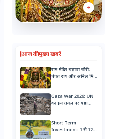
26 जून 2026
आज की मुख्य खबरें
राम मंदिर चढ़ावा चोरी:
चंपत राय और अनिल मिश्रा
का इस्तीफा
Gaza War 2026: UN
का इजरायल पर बड़ा
आरोप, 'गाजा में नरसंहार
के लिए बच्चों को
Short Term
जानबूझकर बना रहे
Investment: 1 से 12
निशाना'
महीने के लिए करना है