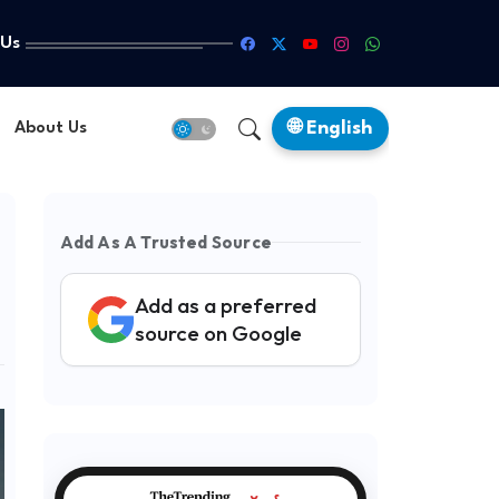
 Us
🌐 English
About Us
Add As A Trusted Source
Add as a preferred
source on Google