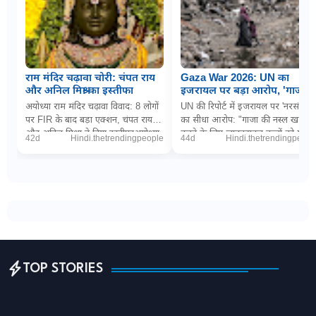
राम मंदिर चढ़ावा चोरी: चंपत राय
Gaza War 2026: UN का
और अनिल मिश्रा का इस्तीफा
इजरायल पर बड़ा आरोप, 'गाजा में
नरसंहार के लिए बच्चों को
अयोध्या राम मंदिर चढ़ावा विवाद: 8 लोगों
UN की रिपोर्ट में इजरायल पर 'नरसंहार'
जानबूझकर बना रहे निशाना'
पर FIR के बाद बड़ा एक्शन, चंपत राय
का सीधा आरोप: "गाजा की नस्ल खत्म
और अनिल मिश्रा ने दिया इस्तीफाअयोध्या
करने के लिए जानबूझकर बच्चों को मार
42d
Hindi.thetrendingpeople
44d
Hindi.thetrendingpeopl
(डिजिटल डेस्क): धर्मनगरी अयोध्या म...
रही इजरायली सेना"PTI via The
Wireनई दिल्ल...
TOP STORIES