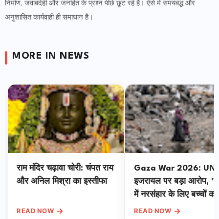
निर्माण, जवाबदेही और जनहित के प्रश्न पीछे छूट रहे हैं। ऐसे में समयबद्ध और
अनुशासित कार्यवाही ही समाधान है।
MORE IN NEWS
राम मंदिर चढ़ावा चोरी: चंपत राय
Gaza War 2026: UN 
और अनिल मिश्रा का इस्तीफा
इजरायल पर बड़ा आरोप, 'ग
में नरसंहार के लिए बच्चों को
जानबूझकर बना रहे निशाना'
→
→
READ NOW
READ NOW