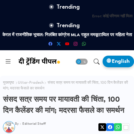
Trending
Error:
कोई परिणाम नहीं मिला
Trending
India-US Relations: 'रूसी तेल' तो बस बहाना है, अमेरिका को भारत का 'उदय'
केरल में राजनीतिक भूचाल: निलंबित कांग्रेस MLA राहुल ममकूटाथिल पर महिला नेत
खटकने लगा है? ब्रह्मा चेलानी ने डिकोड किया टैरिफ का असली सच
का नया यौन शोषण आरोप
🌐 English
मुख्यपृष्ठ
Uttar-Pradesh
संसद सत्र समय पर मायावती की चिंता, 100 दिन कैलेंडर की
मांग; मदरसा फैसले का समर्थन
संसद सत्र समय पर मायावती की चिंता, 100
दिन कैलेंडर की मांग; मदरसा फैसले का समर्थन
By -
Editorial Staff