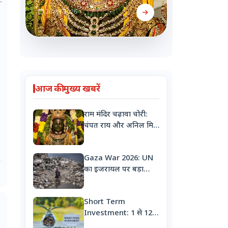
26 जून 2026
आज की मुख्य खबरें
राम मंदिर चढ़ावा चोरी:
चंपत राय और अनिल मिश्रा
का इस्तीफा
Gaza War 2026: UN
का इजरायल पर बड़ा
आरोप, 'गाजा में नरसंहार
के लिए बच्चों को
Short Term
जानबूझकर बना रहे
Investment: 1 से 12
निशाना'
महीने के लिए करना है