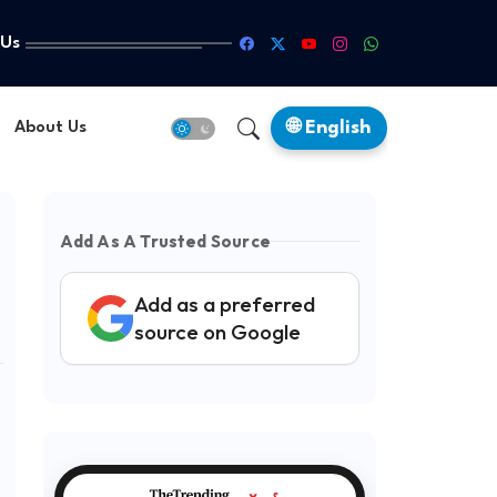
 Us
🌐 English
About Us
Add As A Trusted Source
Add as a preferred
source on Google