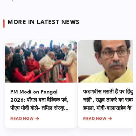
MORE IN LATEST NEWS
PM Modi on Pongal
फडणवीस मराठी हैं पर हिंदू
2026: पोंगल बना वैश्विक पर्व,
नहीं", उद्धव ठाकरे का सबसे
पीएम मोदी बोले- तमिल संस्कृति
हमला, मोदी-बालासाहेब के रिश
दुनिया की धरोहर, प्रकृति प्रेम
पर भी खोला राज
→
→
READ NOW
READ NOW
का दिया संदेश