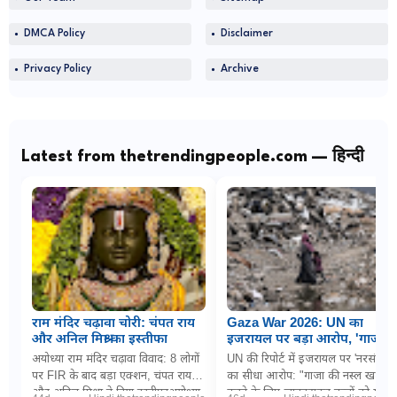
DMCA Policy
Disclaimer
Privacy Policy
Archive
Latest from thetrendingpeople.com — हिन्दी
राम मंदिर चढ़ावा चोरी: चंपत राय
Gaza War 2026: UN का
और अनिल मिश्रा का इस्तीफा
इजरायल पर बड़ा आरोप, 'गाजा में
नरसंहार के लिए बच्चों को
अयोध्या राम मंदिर चढ़ावा विवाद: 8 लोगों
UN की रिपोर्ट में इजरायल पर 'नरसंहार'
जानबूझकर बना रहे निशाना'
पर FIR के बाद बड़ा एक्शन, चंपत राय
का सीधा आरोप: "गाजा की नस्ल खत्म
और अनिल मिश्रा ने दिया इस्तीफाअयोध्या
करने के लिए जानबूझकर बच्चों को मार