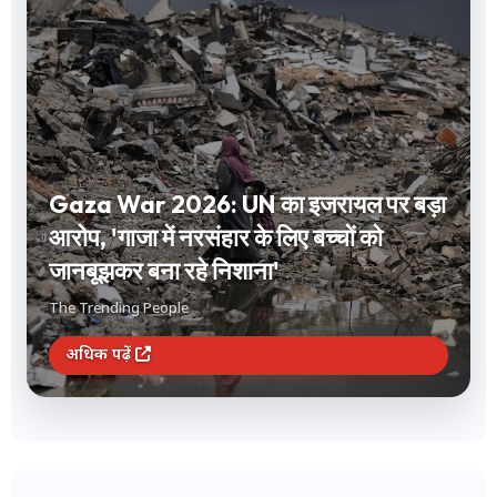
Short Term Investment: 1 से 12 महीने
के लिए करना है निवेश? FD और लिक्विड फंड
समेत ये 3 विकल्प देंगे बंपर रिटर्न
The Trending People
अधिक पढ़ें