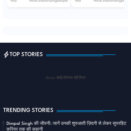
44d
Hindi.thetrendingpeople
46d
Hindi.thetrendingpeopl
(डिजिटल डेस्क): धर्मनगरी अयोध्या म...
रही इजरायली सेना"PTI via The
Wireनई दिल्ल...
TOP STORIES
Error:
कोई परिणाम नहीं मिला
TRENDING STORIES
Dimpal Singh की जीवनी: जानें उनकी शुरुआती ज़िंदगी से लेकर सुपरहिट
करियर तक की कहानी