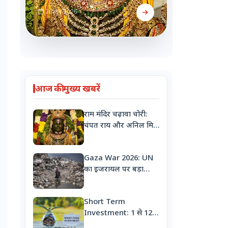
26 जून 2026
आज की मुख्य खबरें
राम मंदिर चढ़ावा चोरी:
चंपत राय और अनिल मिश्रा
का इस्तीफा
Gaza War 2026: UN
का इजरायल पर बड़ा
आरोप, 'गाजा में नरसंहार
के लिए बच्चों को
Short Term
जानबूझकर बना रहे
Investment: 1 से 12
निशाना'
महीने के लिए करना है