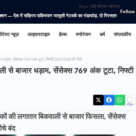
Error:
कोई परिणाम नहीं मिला
Follow
ुद्धविराम विस्तार पर ईरान का तंज, कहा- ‘यह एक चाल’
ेटेस्ट न्यूज़
लाइफस्टाइल
हेल्थ
मनोरंजन
धर्म
संपादकीय
धड़ाम, सेंसेक्स 769 अंक टूटा, निफ्टी 200-DMA के नीचे
से बाजार धड़ाम, सेंसेक्स 769 अंक टूटा, निफ्टी
ं की लगातार बिकवाली से बाजार फिसला, सेंसेक्स
चे बंद