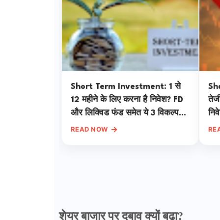
Short Term Investment: 1 से
Sh
12 महीने के लिए करना है निवेश? FD
तेज
और लिक्विड फंड समेत ये 3 विकल्प
निव
देंगे बंपर रिटर्न
→
READ NOW
RE
शेयर बाजार पर दबाव क्यों बढ़ा?