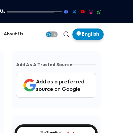
 Us
🌐 English
About Us
Add As A Trusted Source
Add as a preferred
source on Google