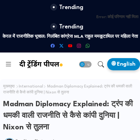
Trending
Error:
कोई परिणाम नहीं मिला
Trending
केरल में राजनीतिक भूचाल: निलंबित कांग्रेस MLA राहुल ममकूटाथिल पर महिला नेत
गुजरात ATS का बड़ा एक्शन — देश में सक्रिय पाकिस्तान जासूसी नेटवर्क का
का नया यौन शोषण आरोप
भंडाफोड़, दो गिरफ्तार
🌐 English
मुख्यपृष्ठ
International
Madman Diplomacy Explained: ट्रंप की धमकी वाली
राजनीति से कैसे कांपी दुनिया | Nixon से तुलना
Madman Diplomacy Explained: ट्रंप की
धमकी वाली राजनीति से कैसे कांपी दुनिया |
Nixon से तुलना