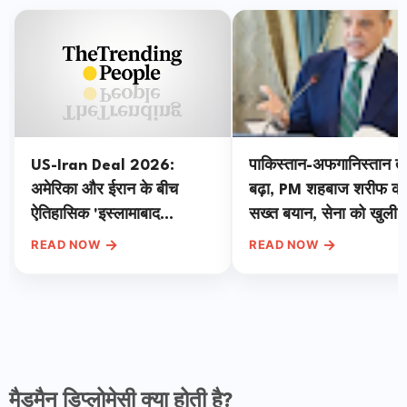
US-Iran Deal 2026:
पाकिस्तान-अफगानिस्तान त
अमेरिका और ईरान के बीच
बढ़ा, PM शहबाज शरीफ का
ऐतिहासिक 'इस्लामाबाद
सख्त बयान, सेना को खुली 
समझौता', मध्यस्थ पाकिस्तान ने
→
→
READ NOW
READ NOW
की ट्रंप की तारीफ
मैडमैन डिप्लोमेसी क्या होती है?