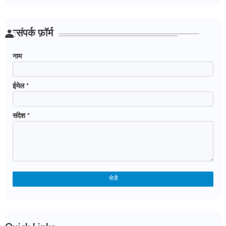
संपर्क फ़ॉर्म
नाम
ईमेल
*
संदेश
*