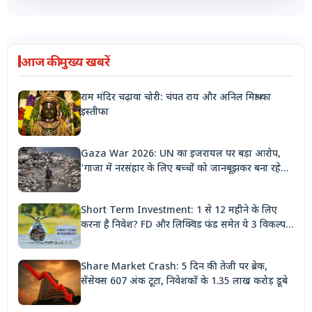
आज की मुख्य खबरें
राम मंदिर चढ़ावा चोरी: चंपत राय और अनिल मिश्रा का
इस्तीफा
Gaza War 2026: UN का इजरायल पर बड़ा आरोप,
'गाजा में नरसंहार के लिए बच्चों को जानबूझकर बना रहे
निशाना'
Short Term Investment: 1 से 12 महीने के लिए
करना है निवेश? FD और लिक्विड फंड समेत ये 3 विकल्प
देंगे बंपर रिटर्न
Share Market Crash: 5 दिन की तेजी पर ब्रेक,
सेंसेक्स 607 अंक टूटा, निवेशकों के 1.35 लाख करोड़ डूबे