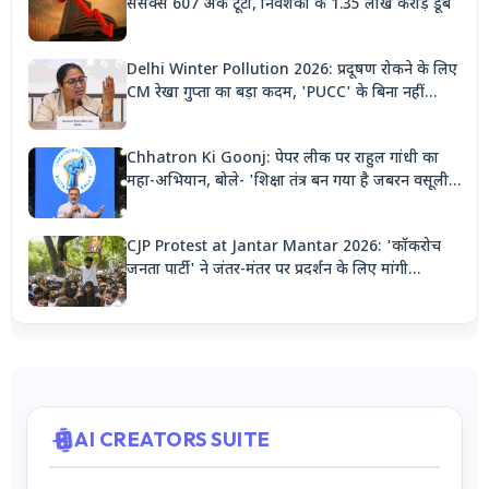
सेंसेक्स 607 अंक टूटा, निवेशकों के 1.35 लाख करोड़ डूबे
Delhi Winter Pollution 2026: प्रदूषण रोकने के लिए
CM रेखा गुप्ता का बड़ा कदम, 'PUCC' के बिना नहीं
मिलेगा पेट्रोल, पार्किंग भी होगी दोगुनी
Chhatron Ki Goonj: पेपर लीक पर राहुल गांधी का
महा-अभियान, बोले- 'शिक्षा तंत्र बन गया है जबरन वसूली
मशीन'
CJP Protest at Jantar Mantar 2026: 'कॉकरोच
जनता पार्टी' ने जंतर-मंतर पर प्रदर्शन के लिए मांगी
अनुमति, देशभर से जुटेंगे कार्यकर्ता
AI CREATORS SUITE