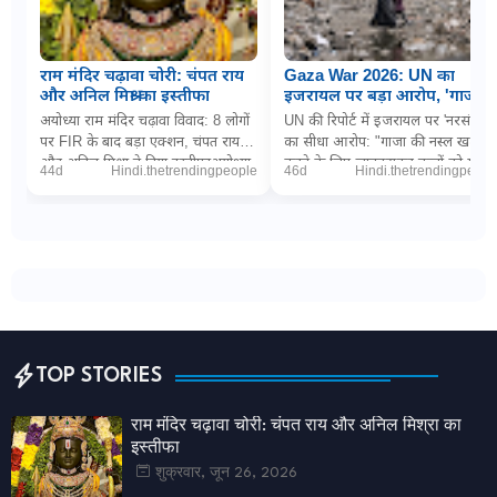
राम मंदिर चढ़ावा चोरी: चंपत राय
Gaza War 2026: UN का
और अनिल मिश्रा का इस्तीफा
इजरायल पर बड़ा आरोप, 'गाजा में
नरसंहार के लिए बच्चों को
अयोध्या राम मंदिर चढ़ावा विवाद: 8 लोगों
UN की रिपोर्ट में इजरायल पर 'नरसंहार'
जानबूझकर बना रहे निशाना'
पर FIR के बाद बड़ा एक्शन, चंपत राय
का सीधा आरोप: "गाजा की नस्ल खत्म
और अनिल मिश्रा ने दिया इस्तीफाअयोध्या
करने के लिए जानबूझकर बच्चों को मार
44d
Hindi.thetrendingpeople
46d
Hindi.thetrendingpeopl
(डिजिटल डेस्क): धर्मनगरी अयोध्या म...
रही इजरायली सेना"PTI via The
Wireनई दिल्ल...
TOP STORIES
राम मंदिर चढ़ावा चोरी: चंपत राय और अनिल मिश्रा का
इस्तीफा
शुक्रवार, जून 26, 2026