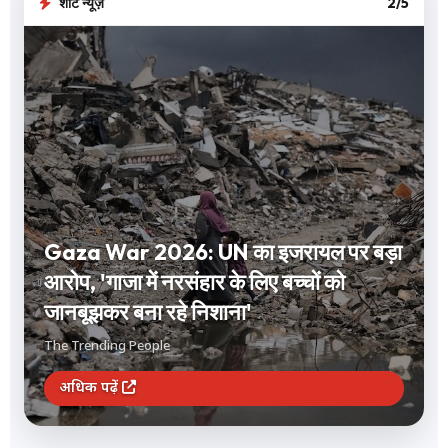
शॉर्ट न्यूज़
3/5
Short Term Investment: 1 से 12 महीने
के लिए करना है निवेश? FD और लिक्विड फंड
समेत ये 3 विकल्प देंगे बंपर रिटर्न
The Trending People
अधिक पढ़ें