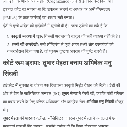
लॉन्ड्रिंग के आरोपों पर संज्ञान (Cognizance) लेने से इनकार कर दिया था।
ट्रायल कोर्ट का मानना था कि उपलब्ध साक्ष्यों के आधार पर अभी पीएमएलए
(PMLA) के तहत कार्रवाई का आधार नहीं बनता।
ईडी ने इसी आदेश को हाईकोर्ट में चुनौती दी है। जांच एजेंसी का तर्क है कि:
कानूनी व्याख्या में चूक:
निचली अदालत ने कानून की सही व्याख्या नहीं की है।
तथ्यों की अनदेखी:
मनी लॉन्ड्रिंग से जुड़े अहम तथ्यों और दस्तावेजों को
नजरअंदाज किया गया है, जो प्रथम दृष्टया अपराध की पुष्टि करते हैं।
कोर्ट रूम ड्रामा: तुषार मेहता बनाम अभिषेक मनु
सिंघवी
हाईकोर्ट में सुनवाई के दौरान एक दिलचस्प कानूनी भिड़ंत देखने को मिली। ईडी की
तुषार मेहता
ओर से देश के सॉलिसिटर जनरल (SG)
ने पैरवी की, जबकि गांधी परिवार
अभिषेक मनु सिंघवी
का बचाव करने के लिए वरिष्ठ अधिवक्ता और कांग्रेस नेता
मौजूद
थे।
तुषार मेहता की धारदार दलील:
सॉलिसिटर जनरल तुषार मेहता ने अदालत में एक
महत्वपूर्ण कानूनी बिंदु उठाया। उन्होंने दलील दी कि जिस 'शेड्यूल्ड अपराध'