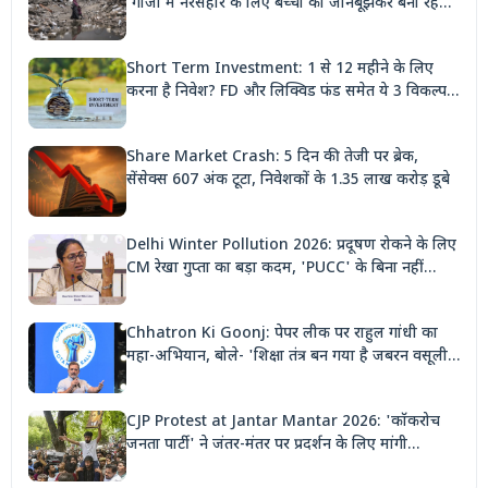
'गाजा में नरसंहार के लिए बच्चों को जानबूझकर बना रहे
निशाना'
Short Term Investment: 1 से 12 महीने के लिए
करना है निवेश? FD और लिक्विड फंड समेत ये 3 विकल्प
देंगे बंपर रिटर्न
Share Market Crash: 5 दिन की तेजी पर ब्रेक,
सेंसेक्स 607 अंक टूटा, निवेशकों के 1.35 लाख करोड़ डूबे
Delhi Winter Pollution 2026: प्रदूषण रोकने के लिए
CM रेखा गुप्ता का बड़ा कदम, 'PUCC' के बिना नहीं
मिलेगा पेट्रोल, पार्किंग भी होगी दोगुनी
Chhatron Ki Goonj: पेपर लीक पर राहुल गांधी का
महा-अभियान, बोले- 'शिक्षा तंत्र बन गया है जबरन वसूली
मशीन'
CJP Protest at Jantar Mantar 2026: 'कॉकरोच
जनता पार्टी' ने जंतर-मंतर पर प्रदर्शन के लिए मांगी
अनुमति, देशभर से जुटेंगे कार्यकर्ता