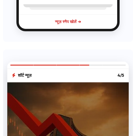
न्यूज़ स्नैप खोलें ➔
शॉर्ट न्यूज़
4/5