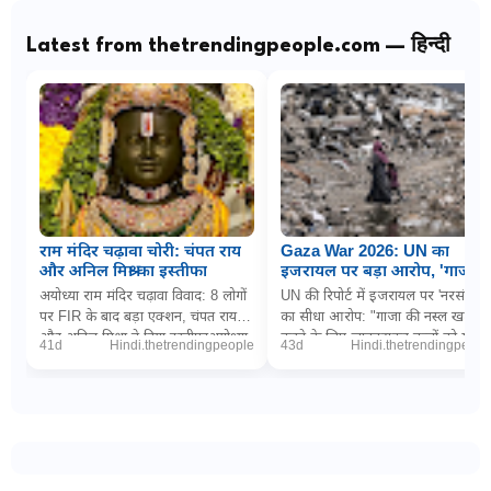
Latest from thetrendingpeople.com — हिन्दी
राम मंदिर चढ़ावा चोरी: चंपत राय
Gaza War 2026: UN का
और अनिल मिश्रा का इस्तीफा
इजरायल पर बड़ा आरोप, 'गाजा में
नरसंहार के लिए बच्चों को
अयोध्या राम मंदिर चढ़ावा विवाद: 8 लोगों
UN की रिपोर्ट में इजरायल पर 'नरसंहार'
जानबूझकर बना रहे निशाना'
पर FIR के बाद बड़ा एक्शन, चंपत राय
का सीधा आरोप: "गाजा की नस्ल खत्म
और अनिल मिश्रा ने दिया इस्तीफाअयोध्या
करने के लिए जानबूझकर बच्चों को मार
41d
Hindi.thetrendingpeople
43d
Hindi.thetrendingpeopl
(डिजिटल डेस्क): धर्मनगरी अयोध्या म...
रही इजरायली सेना"PTI via The
Wireनई दिल्ल...