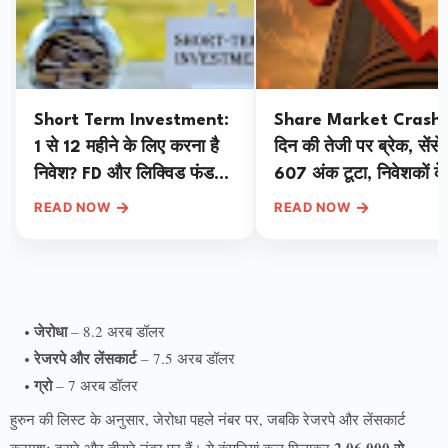
Short Term Investment:
Share Market Crash:
1 से 12 महीने के लिए करना है
दिन की तेजी पर ब्रेक, सेंसे
निवेश? FD और लिक्विड फंड
607 अंक टूटा, निवेशकों के
समेत ये 3 विकल्प देंगे बंपर रिटर्न
1.35 लाख करोड़ डूबे
→
→
READ NOW
READ NOW
जेरोधा
– 8.2 अरब डॉलर
रेजरपे और लेंसकार्ट
– 7.5 अरब डॉलर
ग्रो
– 7 अरब डॉलर
हुरुन की लिस्ट के अनुसार, जेरोधा पहले नंबर पर, जबकि रेजरपे और लेंसकार्ट
2,06,000 से
क्रमशः दूसरे और तीसरे नंबर पर हैं। ये कंपनियां कुल मिलाकर