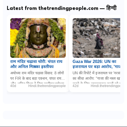
Latest from thetrendingpeople.com — हिन्दी
राम मंदिर चढ़ावा चोरी: चंपत राय
Gaza War 2026: UN का
और अनिल मिश्रा का इस्तीफा
इजरायल पर बड़ा आरोप, 'गाजा में
नरसंहार के लिए बच्चों को
अयोध्या राम मंदिर चढ़ावा विवाद: 8 लोगों
UN की रिपोर्ट में इजरायल पर 'नरसंहार'
जानबूझकर बना रहे निशाना'
पर FIR के बाद बड़ा एक्शन, चंपत राय
का सीधा आरोप: "गाजा की नस्ल खत्म
और अनिल मिश्रा ने दिया इस्तीफाअयोध्या
करने के लिए जानबूझकर बच्चों को मार
40d
Hindi.thetrendingpeople
42d
Hindi.thetrendingpeopl
(डिजिटल डेस्क): धर्मनगरी अयोध्या म...
रही इजरायली सेना"PTI via The
Wireनई दिल्ल...