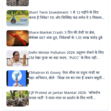
निशाना'
Short Term Investment: 1 से 12 महीने के लिए
करना है निवेश? FD और लिक्विड फंड समेत ये 3 विकल्प
देंगे बंपर रिटर्न
Share Market Crash: 5 दिन की तेजी पर ब्रेक,
सेंसेक्स 607 अंक टूटा, निवेशकों के 1.35 लाख करोड़ डूबे
Delhi Winter Pollution 2026: प्रदूषण रोकने के लिए
CM रेखा गुप्ता का बड़ा कदम, 'PUCC' के बिना नहीं
मिलेगा पेट्रोल, पार्किंग भी होगी दोगुनी
Chhatron Ki Goonj: पेपर लीक पर राहुल गांधी का
महा-अभियान, बोले- 'शिक्षा तंत्र बन गया है जबरन वसूली
मशीन'
CJP Protest at Jantar Mantar 2026: 'कॉकरोच
जनता पार्टी' ने जंतर-मंतर पर प्रदर्शन के लिए मांगी
अनुमति, देशभर से जुटेंगे कार्यकर्ता